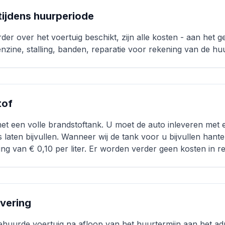
 tijdens huurperiode
der over het voertuig beschikt, zijn alle kosten - aan het g
nzine, stalling, banden, reparatie voor rekening van de hu
tof
et een volle brandstoftank. U moet de auto inleveren met 
laten bijvullen. Wanneer wij de tank voor u bijvullen hanter
ing van € 0,10 per liter. Er worden verder geen kosten in r
evering
gehuurde voertuig na afloop van het huurtermijn aan het a