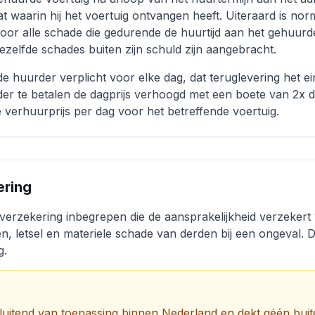
at waarin hij het voertuig ontvangen heeft. Uiteraard is norm
voor alle schade die gedurende de huurtijd aan het gehuurde
ezelfde schades buiten zijn schuld zijn aangebracht.
s de huurder verplicht voor elke dag, dat teruglevering het e
der te betalen de dagprijs verhoogd met een boete van 2x d
 verhuurprijs per dag voor het betreffende voertuig.
ering
-verzekering inbegrepen die de aansprakelijkheid verzekert
n, letsel en materiele schade van derden bij een ongeval. De
g.
sluitend van toepassing binnen Nederland en dekt géén buit