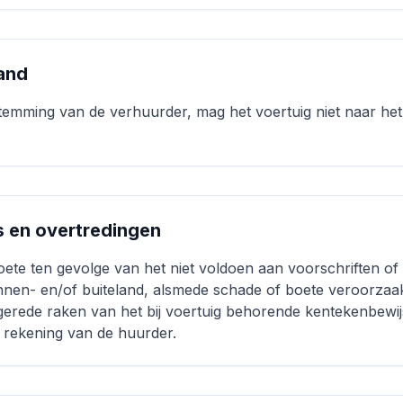
land
stemming van de verhuurder, mag het voertuig niet naar he
es en overtredingen
ete ten gevolge van het niet voldoen aan voorschriften of
innen- en/of buiteland, alsmede schade of boete veroorzaakt
ngerede raken van het bij voertuig behorende kentekenbewi
rekening van de huurder.