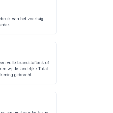
ebruik van het voertuig
urder.
een volle brandstoftank of
en wij de landelijke Total
ekening gebracht.
dres van verhuurder terug